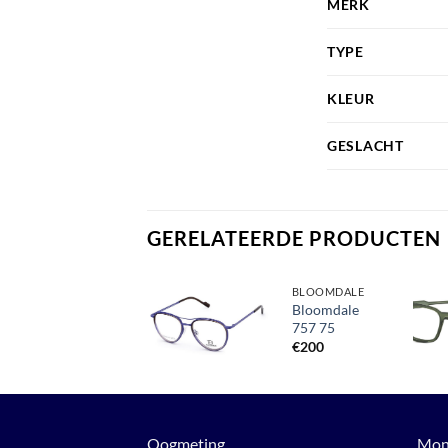
MERK
TYPE
KLEUR
GESLACHT
GERELATEERDE PRODUCTEN
MONTUREN
BLOOMDALE
OWP 7520
Bloomdale
200
757 75
Toevoegen
aan
€
280
€
200
verlanglijst
Oogmeting
Mon