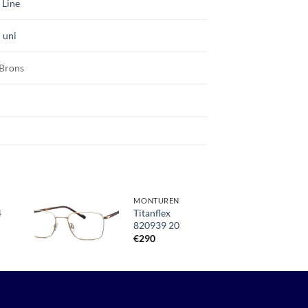
 Line
 uni
 Brons
MONTUREN
4
Titanflex
820939 20
Toevoegen
aan
€
290
verlanglijst