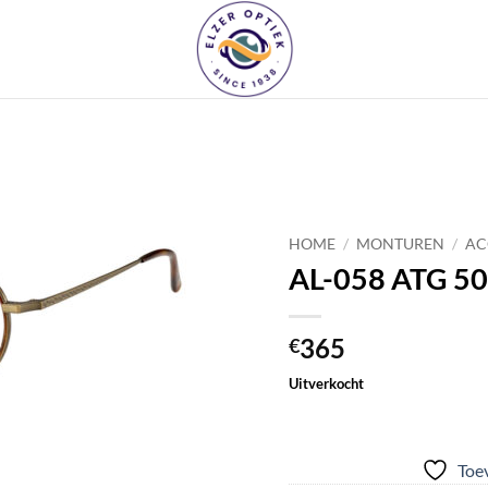
Toevoegen
aan
HOME
/
MONTUREN
/
AC
verlanglijst
AL-058 ATG 50
365
€
Uitverkocht
Toev