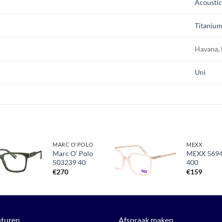
Acoustic
Titanium
Havana,
Uni
MARC O'POLO
MEXX
Marc O’ Polo
MEXX 569
503239 40
400
Toevoegen
Toevoegen
aan
aan
€
270
€
159
verlanglijst
verlanglijst
turen
Afspraak maken