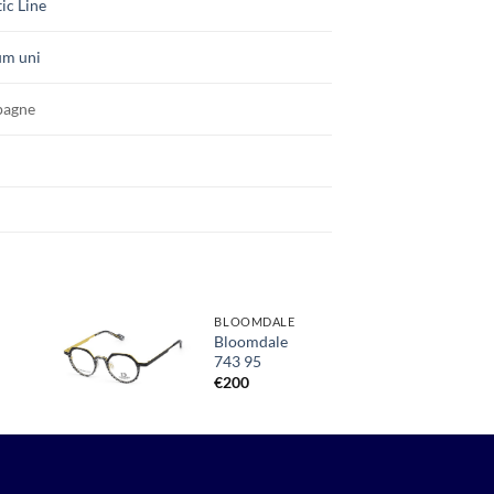
ic Line
um uni
agne
BLOOMDALE
Bloomdale
743 95
Toevoegen
aan
€
200
verlanglijst