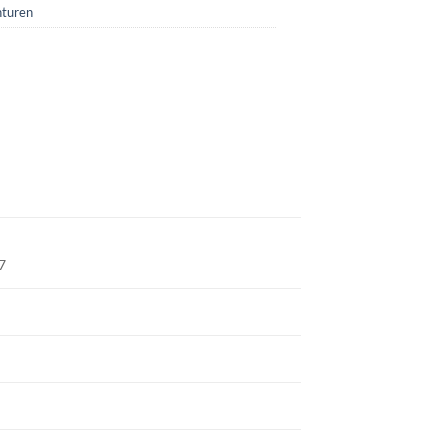
turen
7