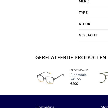
MERK
TYPE
KLEUR
GESLACHT
GERELATEERDE PRODUCTEN
MARC O'POLO
BLOOMDALE
Marc O’ Polo
Bloomdale
503211 10
745 55
Toevoegen
aan
€
290
€
200
verlanglijst
Oogmeting
Mon