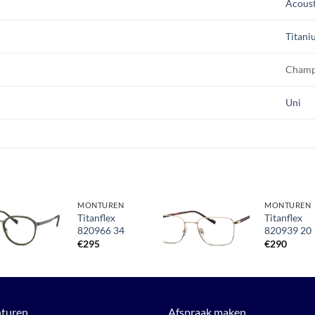
Acoust
Titani
Champ
Uni
MONTUREN
MONTUREN
Titanflex
Titanflex
820966 34
820939 20
Toevoegen
Toevoegen
aan
aan
€
295
€
290
verlanglijst
verlanglijst
turen
Afspraak maken