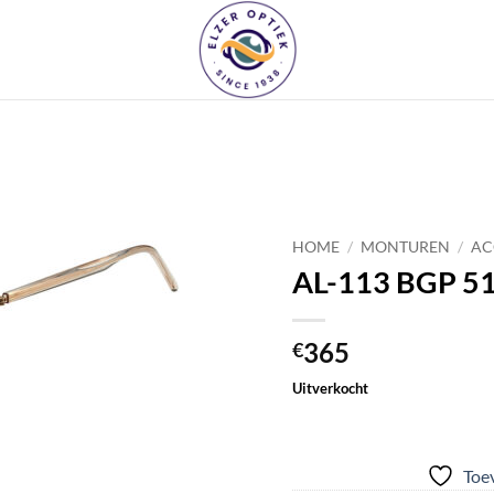
Toevoegen
aan
HOME
/
MONTUREN
/
AC
verlanglijst
AL-113 BGP 5
365
€
Uitverkocht
Toev