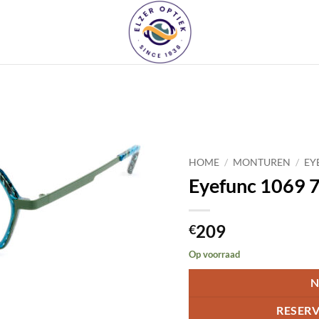
Toevoegen
aan
HOME
/
MONTUREN
/
EY
verlanglijst
Eyefunc 1069 
209
€
Op voorraad
N
RESERV