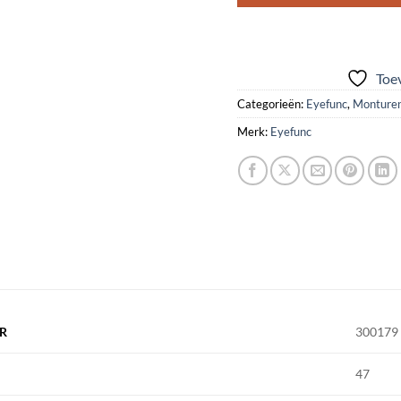
Toev
Categorieën:
Eyefunc
,
Monture
Merk:
Eyefunc
R
300179
47