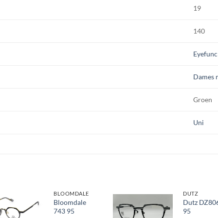
19
140
Eyefunc
Dames 
Groen
Uni
BLOOMDALE
DUTZ
Bloomdale
Dutz DZ80
743 95
95
Toevoegen
Toevoegen