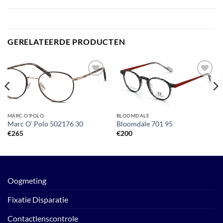
GERELATEERDE PRODUCTEN
Toevoegen
Toevoegen
aan
aan
verlanglijst
verlanglijst
MARC O'POLO
BLOOMDALE
Marc O’ Polo 502176 30
Bloomdale 701 95
€
265
€
200
Oogmeting
Fixatie Disparatie
Contactlenscontrole