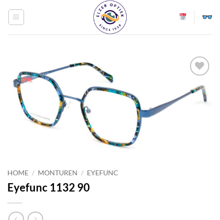
Ga
naar
inhoud
Toevoegen
aan
verlanglijst
HOME
/
MONTUREN
/
EYEFUNC
Eyefunc 1132 90