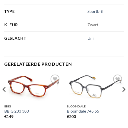
TYPE
Sportbril
KLEUR
Zwart
GESLACHT
Uni
GERELATEERDE PRODUCTEN
Toevoegen
Toevoegen
aan
aan
verlanglijst
verlanglijst
BBIG
BLOOMDALE
BBIG 233 380
Bloomdale 745 55
€
149
€
200