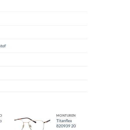
tof
O
MONTUREN
o
Titanflex
820939 20
Toevoegen