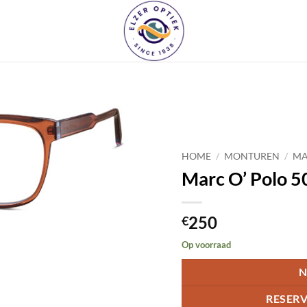
Toevoegen
aan
HOME
/
MONTUREN
/
MA
verlanglijst
Marc O’ Polo 5
250
€
Op voorraad
N
RESERV