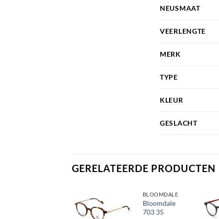
NEUSMAAT
VEERLENGTE
MERK
TYPE
KLEUR
GESLACHT
GERELATEERDE PRODUCTEN
MEXX
BLOOMDALE
MEXX 5694
Bloomdale
100
703 35
Toevoegen