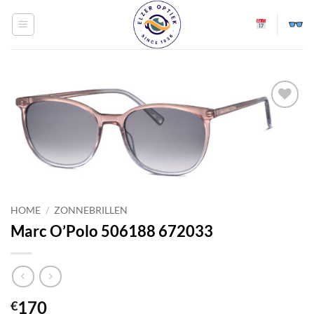
Ga
naar
inhoud
Toevoegen
aan
verlanglijst
HOME
/
ZONNEBRILLEN
Marc O’Polo 506188 672033
170
€