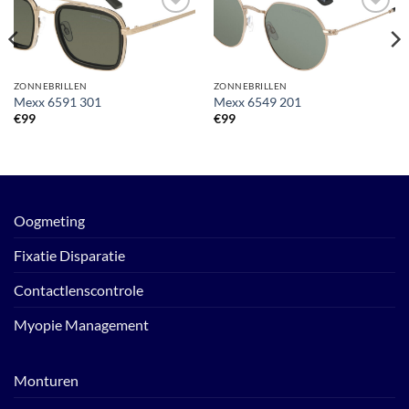
Toevoegen
Toevoegen
aan
aan
verlanglijst
verlanglijst
ZONNEBRILLEN
ZONNEBRILLEN
Mexx 6591 301
Mexx 6549 201
€
99
€
99
Oogmeting
Fixatie Disparatie
Contactlenscontrole
Myopie Management
Monturen