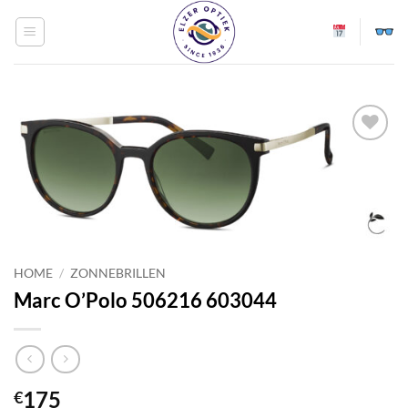
Ga
naar
inhoud
Toevoegen
aan
verlanglijst
HOME
/
ZONNEBRILLEN
Marc O’Polo 506216 603044
175
€