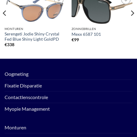
Toevoegen
Toevoegen
aan
aan
verlanglijst
verlanglijst
MONTUREN
ZONNEBRILLEN
Serengeti Jodie Shiny Crystal
Mexx 6587 101
Fed Blue Shiny Light GoldPD
€
99
€
338
Oogmeting
Fixatie Disparatie
Contactlenscontrole
Myopie Management
Monturen