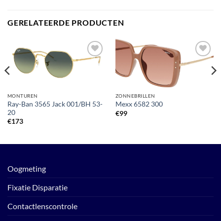
GERELATEERDE PRODUCTEN
Toevoegen
Toevoegen
aan
aan
verlanglijst
verlanglijst
MONTUREN
ZONNEBRILLEN
Ray-Ban 3565 Jack 001/BH 53-
Mexx 6582 300
20
€
99
€
173
Oogmeting
Fixatie Disparatie
Contactlenscontrole