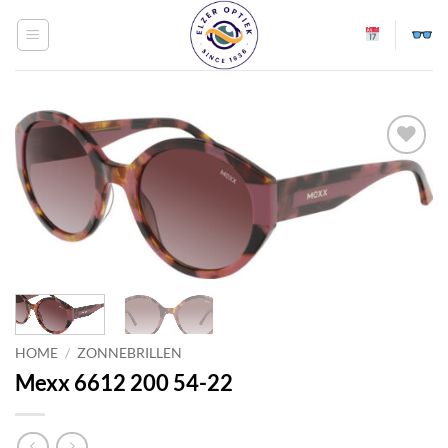
Ga
naar
inhoud
Toevoegen
aan
verlanglijst
HOME
/
ZONNEBRILLEN
Mexx 6612 200 54-22