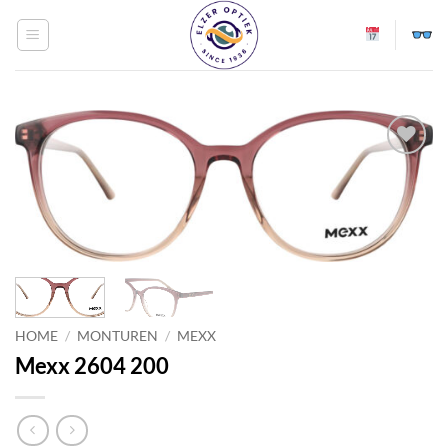
Ga
naar
inhoud
Toevoegen
aan
verlanglijst
HOME
/
MONTUREN
/
MEXX
Mexx 2604 200