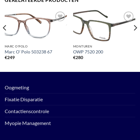
Toevoegen
Toevoegen
aan
aan
verlanglijst
verlanglijst
MARC O'POLO
MONTUREN
Marc O’ Polo 503238 67
OWP 7520 200
€
249
€
280
Oogmeting
Fixatie Disparatie
Contactlenscontrole
Myopie Management