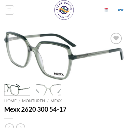
Ga
naar
inhoud
Toevoegen
aan
verlanglijst
HOME
/
MONTUREN
/
MEXX
Mexx 2620 300 54-17