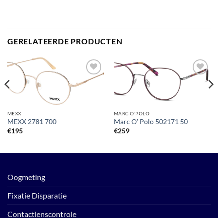
GERELATEERDE PRODUCTEN
Toevoegen
Toevoegen
aan
aan
verlanglijst
verlanglijst
MEXX
MARC O'POLO
MEXX 2781 700
Marc O’ Polo 502171 50
€
195
€
259
Oogmeting
Fixatie Disparatie
Contactlenscontrole