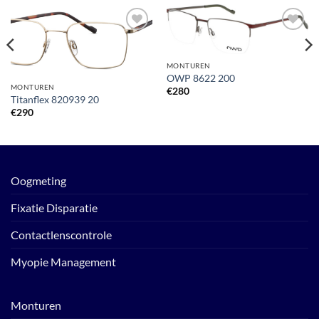
Toevoegen
Toevoegen
aan
aan
verlanglijst
verlanglijst
MONTUREN
OWP 8622 200
MONTUREN
€
280
Titanflex 820939 20
€
290
Oogmeting
Fixatie Disparatie
Contactlenscontrole
Myopie Management
Monturen