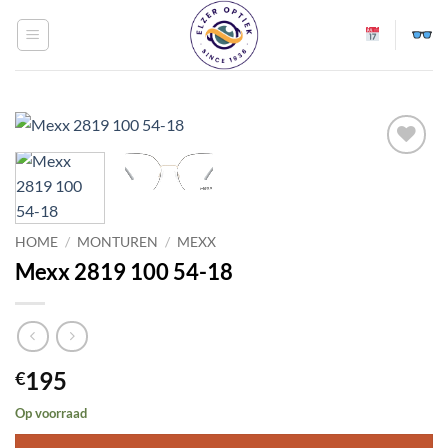
Ga
naar
inhoud
Toevoegen
aan
verlanglijst
HOME
/
MONTUREN
/
MEXX
Mexx 2819 100 54-18
195
€
Op voorraad