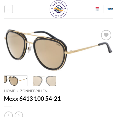
Ga
naar
inhoud
Toevoegen
aan
verlanglijst
HOME
/
ZONNEBRILLEN
Mexx 6413 100 54-21