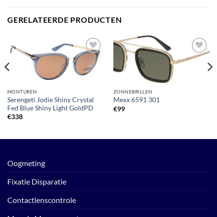
GERELATEERDE PRODUCTEN
Toevoegen
Toevoegen
aan
aan
verlanglijst
verlanglijst
MONTUREN
ZONNEBRILLEN
Serengeti Jodie Shiny Crystal
Mexx 6591 301
Fed Blue Shiny Light GoldPD
€
99
€
338
Oogmeting
Fixatie Disparatie
Contactlenscontrole