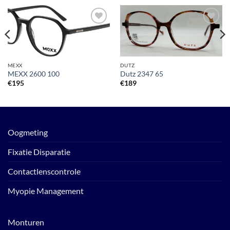
Toevoegen
Toevoegen
aan
aan
verlanglijst
verlanglijst
MEXX
DUTZ
MEXX 2600 100
Dutz 2347 65
€
195
€
189
Oogmeting
Fixatie Disparatie
Contactlenscontrole
Myopie Management
Monturen