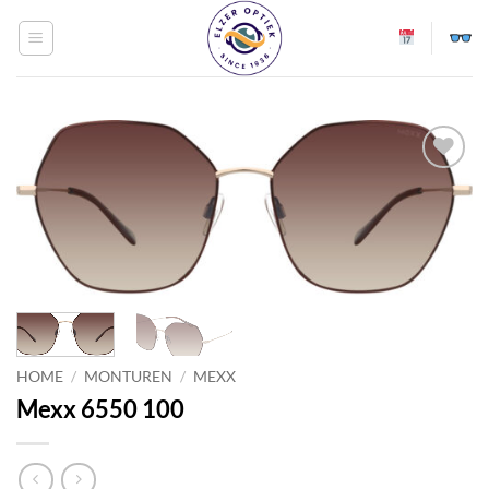
Ga
naar
inhoud
Toevoegen
aan
verlanglijst
HOME
/
MONTUREN
/
MEXX
Mexx 6550 100