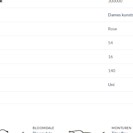
R
300000
Dames kunsts
Rose
54
16
140
Uni
BLOOMDALE
MONTUREN