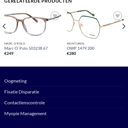
GERELATEERDE PRODUCTEN
Toevoegen
Toevoegen
aan
aan
verlanglijst
verlanglijst
MARC O'POLO
MONTUREN
Marc O’ Polo 503238 67
OWP 1479 200
€
249
€
280
Oogmeting
Fixatie Disparatie
Contactlenscontrole
Myopie Management