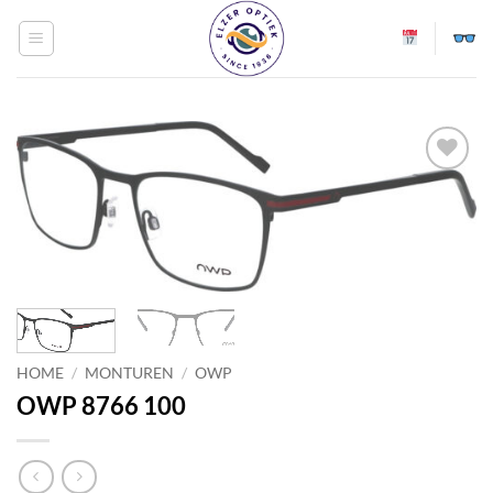
Ga
naar
inhoud
Toevoegen
aan
verlanglijst
HOME
/
MONTUREN
/
OWP
OWP 8766 100