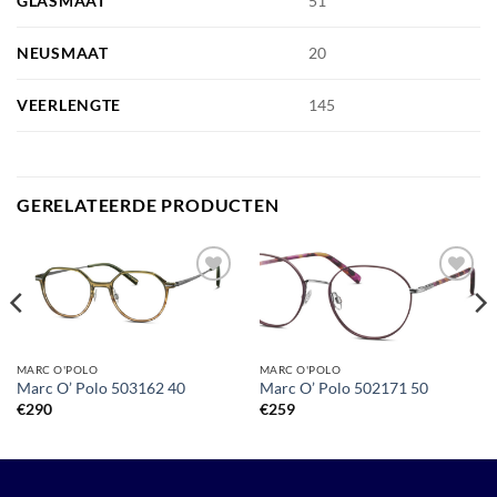
GLASMAAT
51
NEUSMAAT
20
VEERLENGTE
145
GERELATEERDE PRODUCTEN
Toevoegen
Toevoegen
aan
aan
verlanglijst
verlanglijst
MARC O'POLO
MARC O'POLO
Marc O’ Polo 503162 40
Marc O’ Polo 502171 50
€
290
€
259