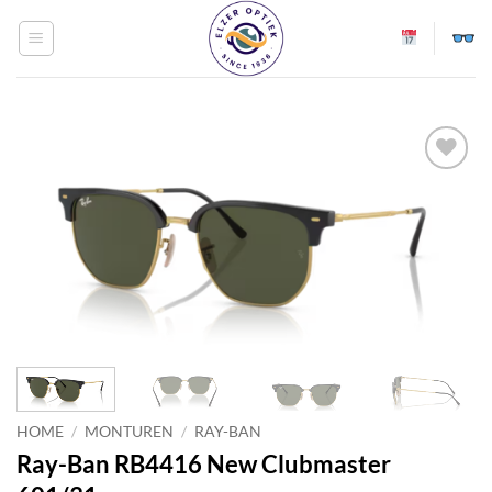
Ga
naar
inhoud
Toevoegen
aan
verlanglijst
HOME
/
MONTUREN
/
RAY-BAN
Ray-Ban RB4416 New Clubmaster