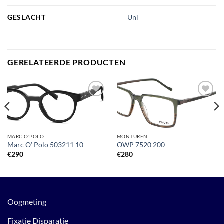
GESLACHT
Uni
GERELATEERDE PRODUCTEN
Toevoegen
Toevoegen
aan
aan
verlanglijst
verlanglijst
MARC O'POLO
MONTUREN
Marc O’ Polo 503211 10
OWP 7520 200
€
290
€
280
Oogmeting
Fixatie Disparatie