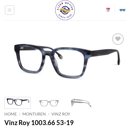
Ga
naar
inhoud
Toevoegen
aan
verlanglijst
HOME
/
MONTUREN
/
VINZ ROY
Vinz Roy 1003.66 53-19