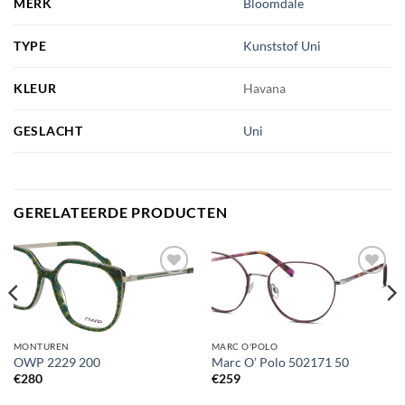
MERK
Bloomdale
TYPE
Kunststof Uni
KLEUR
Havana
GESLACHT
Uni
GERELATEERDE PRODUCTEN
Toevoegen
Toevoegen
aan
aan
verlanglijst
verlanglijst
MONTUREN
MARC O'POLO
OWP 2229 200
Marc O’ Polo 502171 50
€
280
€
259