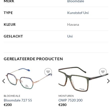
MERK
Bloomdale
TYPE
Kunststof Uni
KLEUR
Havana
GESLACHT
Uni
GERELATEERDE PRODUCTEN
Toevoegen
Toevoegen
aan
aan
verlanglijst
verlanglijst
BLOOMDALE
MONTUREN
Bloomdale 727 55
OWP 7520 200
€
200
€
280