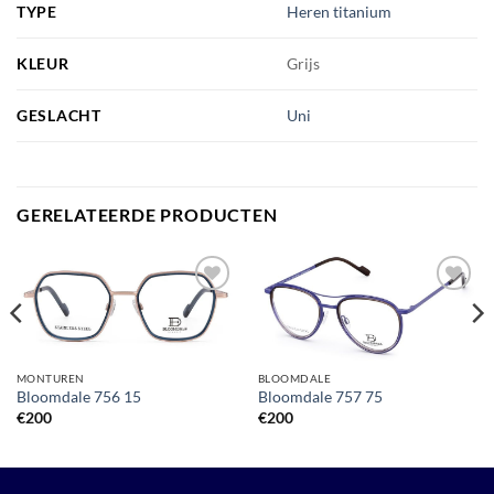
TYPE
Heren titanium
KLEUR
Grijs
GESLACHT
Uni
GERELATEERDE PRODUCTEN
Toevoegen
Toevoegen
aan
aan
verlanglijst
verlanglijst
MONTUREN
BLOOMDALE
Bloomdale 756 15
Bloomdale 757 75
€
200
€
200