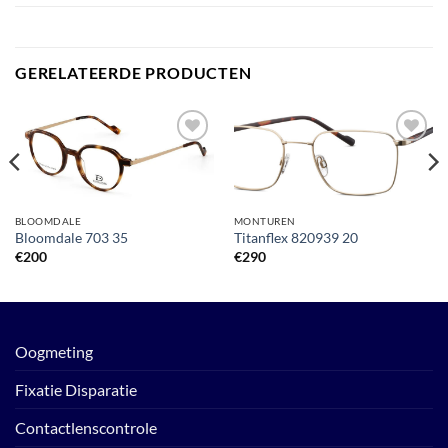
GERELATEERDE PRODUCTEN
Toevoegen
Toevoegen
aan
aan
verlanglijst
verlanglijst
BLOOMDALE
MONTUREN
Bloomdale 703 35
Titanflex 820939 20
€
200
€
290
Oogmeting
Fixatie Disparatie
Contactlenscontrole