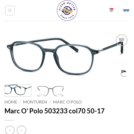
Ga
naar
inhoud
Toevoegen
aan
verlanglijst
HOME
/
MONTUREN
/
MARC O'POLO
Marc O’ Polo 503233 col70 50-17