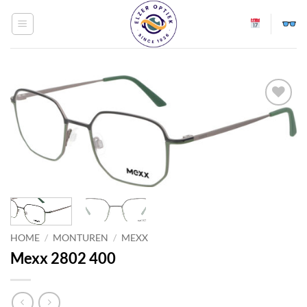
Ga
naar
inhoud
Toevoegen
aan
verlanglijst
HOME
/
MONTUREN
/
MEXX
Mexx 2802 400