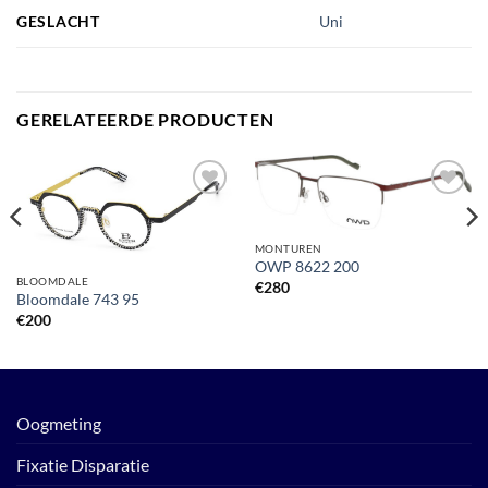
GESLACHT
Uni
GERELATEERDE PRODUCTEN
Toevoegen
Toevoegen
aan
aan
verlanglijst
verlanglijst
MONTUREN
OWP 8622 200
BLOOMDALE
€
280
Bloomdale 743 95
€
200
Oogmeting
Fixatie Disparatie